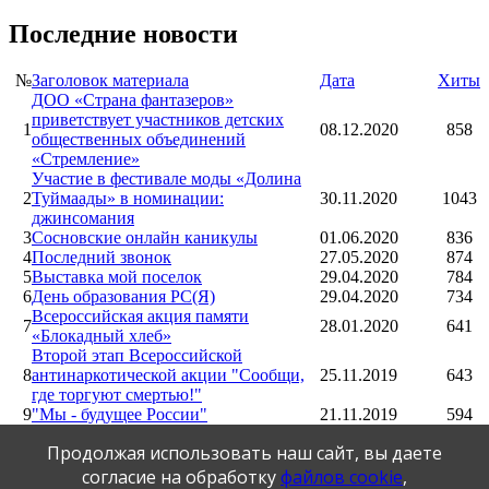
Последние новости
№
Заголовок материала
Дата
Хиты
ДОО «Страна фантазеров»
приветствует участников детских
1
08.12.2020
858
общественных объединений
«Стремление»
Участие в фестивале моды «Долина
2
Туймаады» в номинации:
30.11.2020
1043
джинсомания
3
Сосновские онлайн каникулы
01.06.2020
836
4
Последний звонок
27.05.2020
874
5
Выставка мой поселок
29.04.2020
784
6
День образования РС(Я)
29.04.2020
734
Всероссийская акция памяти
7
28.01.2020
641
«Блокадный хлеб»
Второй этап Всероссийской
8
антинаркотической акции "Сообщи,
25.11.2019
643
где торгуют смертью!"
9
"Мы - будущее России"
21.11.2019
594
10
Комендантский час
18.11.2019
559
Продолжая использовать наш сайт, вы даете
11
Конкурс рисунков "РОССИЯ - 2035"
03.11.2019
568
12
Конкурс талантов
03.11.2019
546
согласие на обработку
файлов cookie
,