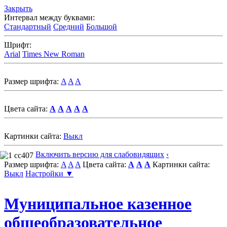
Закрыть
Интервал между буквами:
Стандартный
Средний
Большой
Шрифт:
Arial
Times New Roman
Размер шрифта:
A
A
A
Цвета сайта:
A
A
A
A
A
Картинки сайта:
Выкл
Включить версию для слабовидящих
‹
Размер шрифта:
A
A
A
Цвета сайта:
A
A
A
Картинки сайта:
Выкл
Настройки ▼
Муниципальное казенное
общеобразовательное