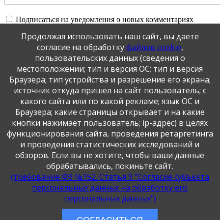
Подписаться на уведомления о новых комментариях
Продолжая использовать наш сайт, вы даете
Обновить
согласие на обработку
файлов cookie
,
пользовательских данных (сведения о
местоположении; тип и версия ОС; тип и версия
Отправить
Браузера; тип устройства и разрешение его экрана;
JComments
источник откуда пришел на сайт пользователь; с
какого сайта или по какой рекламе; язык ОС и
Публикация персональных данных, в том числе
Браузера; какие страницы открывает и на какие
фотографий, производится в соответствии с
кнопки нажимает пользователь; ip-адрес) в целях
Федеральным законом от 27.07.2006 г. № 152-ФЗ " О
функционирования сайта, проведения ретаргетинга
персональных данных", с согласия субъекта персональных
данных".
и проведения статистических исследований и
обзоров. Если вы не хотите, чтобы ваши данные
обрабатывались, покиньте сайт.
(требование ФЗ №152. Статья 9 "Согласие субъекта
персональных данных на обработку его
персональных данных")