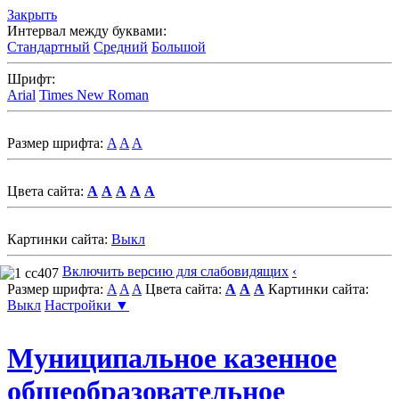
Закрыть
Интервал между буквами:
Стандартный
Средний
Большой
Шрифт:
Arial
Times New Roman
Размер шрифта:
A
A
A
Цвета сайта:
A
A
A
A
A
Картинки сайта:
Выкл
Включить версию для слабовидящих
‹
Размер шрифта:
A
A
A
Цвета сайта:
A
A
A
Картинки сайта:
Выкл
Настройки ▼
Муниципальное казенное
общеобразовательное